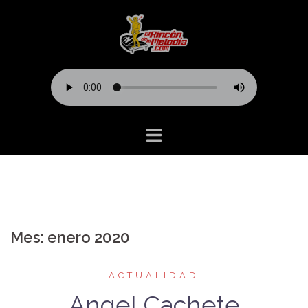
Saltar
al
contenido
Mes:
enero 2020
ACTUALIDAD
Angel Cachete