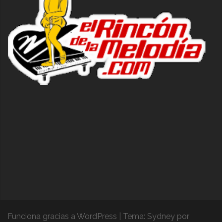
Funciona gracias a WordPress
|
Tema:
Sydney
por