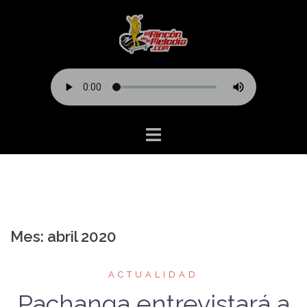
Saltar
al
contenido
Mes:
abril 2020
ACTUALIDAD
Pachanga entrevistará a