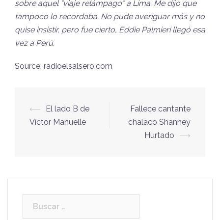
sobre aquel “viaje relámpago” a Lima. Me dijo que
tampoco lo recordaba. No pude averiguar más y no
quise insistir, pero fue cierto, Eddie Palmieri llegó esa
vez a Perú.
Source: radioelsalsero.com
⟵
El lado B de
Fallece cantante
Navegación
Víctor Manuelle
chalaco Shanney
de
Hurtado
⟶
entradas
Buscar: