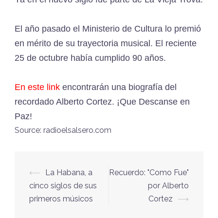
El año pasado el Ministerio de Cultura lo premió
en mérito de su trayectoria musical. El reciente
25 de octubre había cumplido 90 años.
En este link
encontrarán una biografía del
recordado Alberto Cortez. ¡Que Descanse en
Paz!
Source: radioelsalsero.com
⟵
La Habana, a
Recuerdo: "Como Fue"
Navegación
cinco siglos de sus
por Alberto
de
primeros músicos
Cortez
⟶
entradas