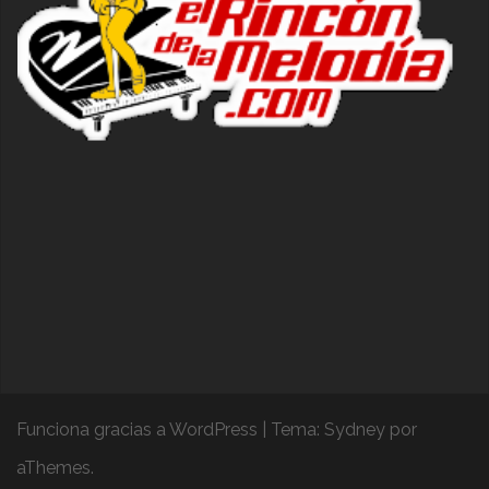
Funciona gracias a WordPress
|
Tema:
Sydney
por
aThemes.