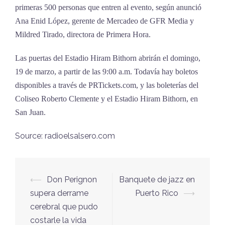
primeras 500 personas que entren al evento, según anunció
Ana Enid López, gerente de Mercadeo de GFR Media y
Mildred Tirado, directora de Primera Hora.
Las puertas del Estadio Hiram Bithorn abrirán el domingo,
19 de marzo, a partir de las 9:00 a.m. Todavía hay boletos
disponibles a través de PRTickets.com, y las boleterías del
Coliseo Roberto Clemente y el Estadio Hiram Bithorn, en
San Juan.
Source: radioelsalsero.com
⟵
Don Perignon
Banquete de jazz en
Navegación
supera derrame
Puerto Rico
⟶
de
cerebral que pudo
entradas
costarle la vida