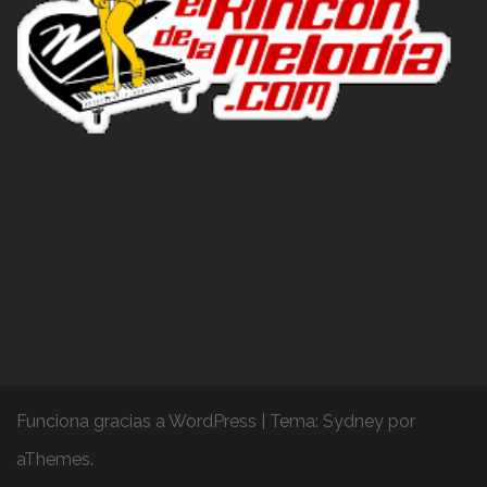
Funciona gracias a WordPress
|
Tema:
Sydney
por
aThemes.