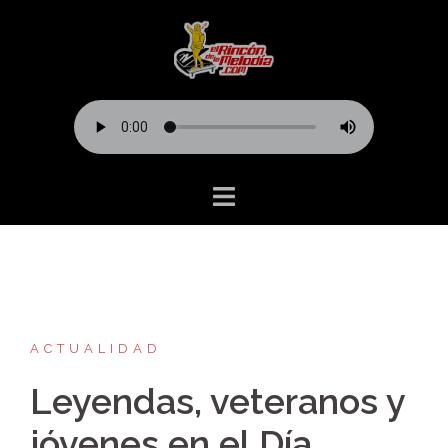
Saltar
al
contenido
ACTUALIDAD
Leyendas, veteranos y
jóvenes en el Día