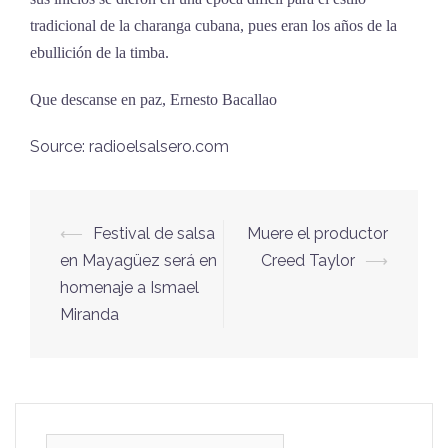
tradicional de la charanga cubana, pues eran los años de la
ebullición de la timba.
Que descanse en paz, Ernesto Bacallao
Source: radioelsalsero.com
⟵
Festival de salsa
Muere el productor
Navegación
en Mayagüez será en
Creed Taylor
⟶
de
homenaje a Ismael
entradas
Miranda
Buscar: