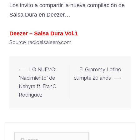
Los invito a compartir la nueva compilación de
Salsa Dura en Deezer…
Deezer – Salsa Dura Vol.1
Source: radioelsalsero.com
⟵
LO NUEVO:
El Grammy Latino
Navegación
"Nacimiento" de
cumple 20 años
⟶
de
Nahyra ft. FranC
entradas
Rodríguez
Buscar: