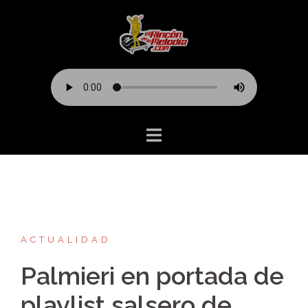
Saltar
al
contenido
ACTUALIDAD
Palmieri en portada de
playlist salsero de