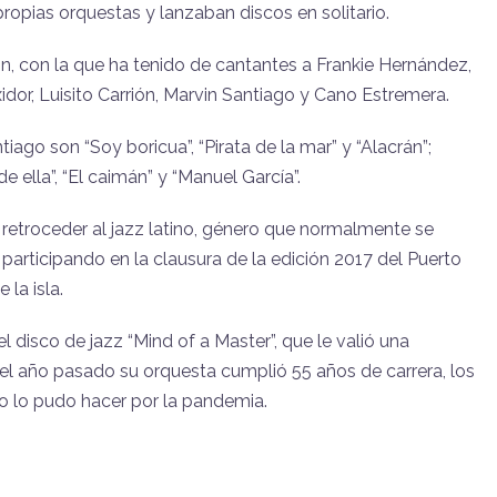
propias orquestas y lanzaban discos en solitario.
ión, con la que ha tenido de cantantes a Frankie Hernández,
or, Luisito Carrión, Marvin Santiago y Cano Estremera.
go son “Soy boricua”, “Pirata de la mar” y “Alacrán”;
ella”, “El caimán” y “Manuel García”.
 retroceder al jazz latino, género que normalmente se
articipando en la clausura de la edición 2017 del Puerto
la isla.
 disco de jazz “Mind of a Master”, que le valió una
l año pasado su orquesta cumplió 55 años de carrera, los
o lo pudo hacer por la pandemia.