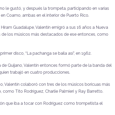
no le gustó, y después la trompeta, participando en varias
 en Coamo, ambas en el interior de Puerto Rico.
 de Hiram Guadalupe, Valentín emigró a sus 16 años a Nueva
os de los músicos más destacados de ese entonces, como
primer disco, “La pachanga se baila así”, en 1962.
de Quijano, Valentín entonces formó parte de la banda del
 quien trabajó en cuatro producciones.
, Valentín colaboró con tres de los músicos boricuas más
 como Tito Rodríguez, Charlie Palmieri y Ray Barretto.
ón que iba a tocar con Rodríguez como trompetista el