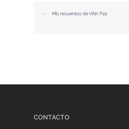
⟵
Mis recuerdos de Vitín Paz
Navegación
de
entradas
CONTACTO