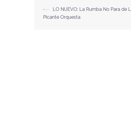
⟵
LO NUEVO: La Rumba No Para de 
Navegación
Picante Orquesta
de
entradas