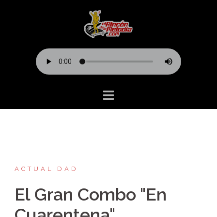
Saltar
al
contenido
ACTUALIDAD
El Gran Combo "En
Cuarentena"