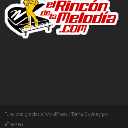
Funciona gracias a WordPress
|
Tema:
Sydney
por
aThemes.