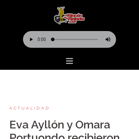
Saltar
al
contenido
ACTUALIDAD
Eva Ayllón y Omara
Portuondo recibieron