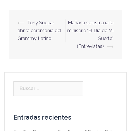
⟵
Tony Succar
Mañana se estrena la
Navegación
abrirá ceremonia del
miniserie "El Día de Mi
de
Grammy Latino
Suerte"
entradas
(Entrevistas)
⟶
Buscar:
Entradas recientes