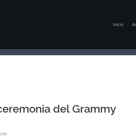
Inicio
A
 ceremonia del Grammy
TON