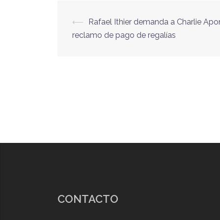
⟵
Rafael Ithier demanda a Charlie Apo
Navegación
reclamo de pago de regalías
de
entradas
CONTACTO