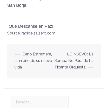
San Borja.
¡Que Descanse en Paz!
Source: radioelsalsero.com
⟵
Cano Estremera,
LO NUEVO: La
Navegación
a un año de su nueva
Rumba No Para de La
de
vida
Picante Orquesta
⟶
entradas
Buscar: