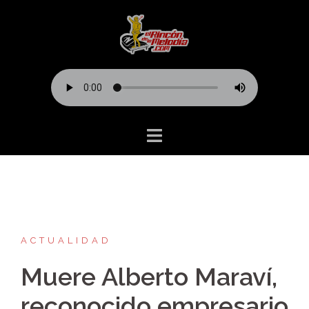
Saltar
al
contenido
ACTUALIDAD
Muere Alberto Maraví,
reconocido empresario