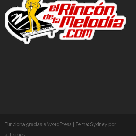
Funciona gracias a WordPress
|
Tema:
Sydney
por
aThemes.