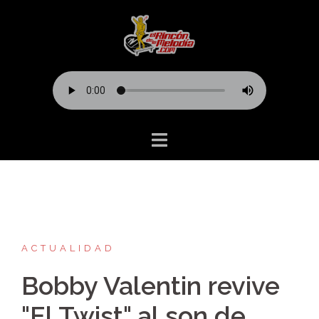
Saltar
al
contenido
ACTUALIDAD
Bobby Valentin revive
"El Twist" al son de