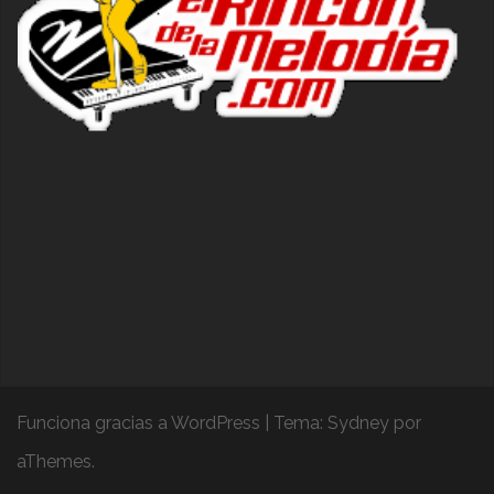
Funciona gracias a WordPress
|
Tema:
Sydney
por
aThemes.