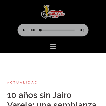
Saltar
al
contenido
ACTUALIDAD
10 años sin Jairo
Varela: una semblanza