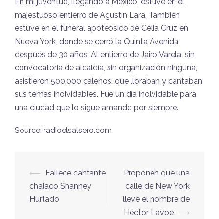
En mi juventud, llegando a México, estuve en el
majestuoso entierro de Agustín Lara. También
estuve en el funeral apoteósico de Celia Cruz en
Nueva York, donde se cerró la Quinta Avenida
después de 30 años. Al entierro de Jairo Varela, sin
convocatoria de alcaldía, sin organización ninguna,
asistieron 500.000 caleños, que lloraban y cantaban
sus temas inolvidables. Fue un día inolvidable para
una ciudad que lo sigue amando por siempre.
Source: radioelsalsero.com
⟵
Fallece cantante
Proponen que una
Navegación
chalaco Shanney
calle de New York
de
Hurtado
lleve el nombre de
entradas
Héctor Lavoe
⟶