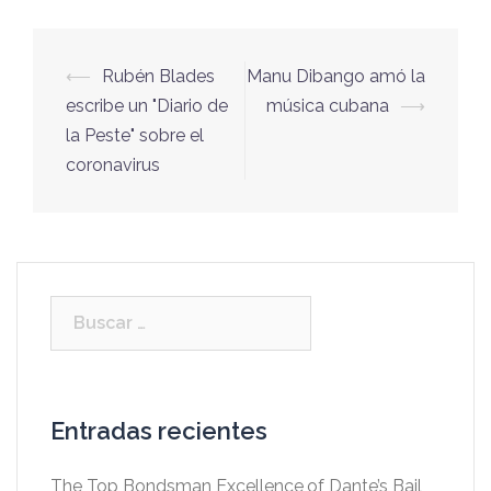
⟵
Rubén Blades
Manu Dibango amó la
Navegación
escribe un "Diario de
música cubana
⟶
de
la Peste" sobre el
entradas
coronavirus
Buscar:
Entradas recientes
The Top Bondsman Excellence of Dante’s Bail