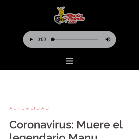
Saltar
al
contenido
ACTUALIDAD
Coronavirus: Muere el
legendario Manu