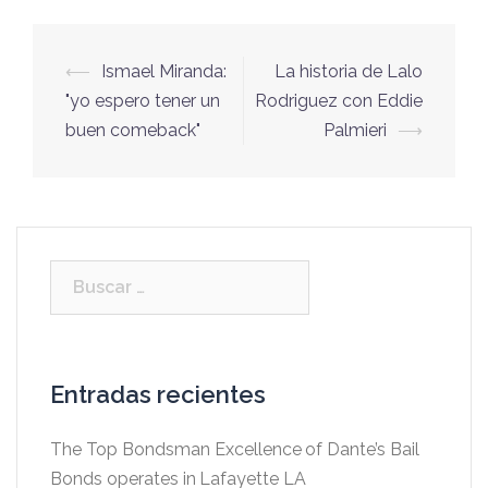
⟵
Ismael Miranda:
La historia de Lalo
Navegación
"yo espero tener un
Rodriguez con Eddie
de
buen comeback"
Palmieri
⟶
entradas
Buscar:
Entradas recientes
The Top Bondsman Excellence of Dante’s Bail
Bonds operates in Lafayette LA