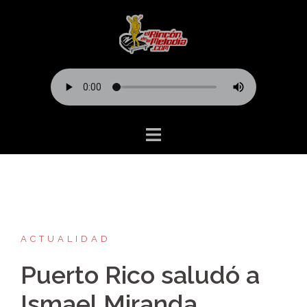
Saltar
al
contenido
ACTUALIDAD
Puerto Rico saludó a
Ismael Miranda